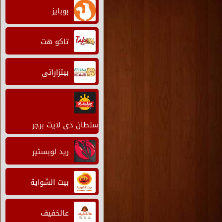
بوبايز
تاكو هت
بيتزاراتى
سلطان دى لايت برجر
ريد لوبستير
بيت الشواية
عالخفيف