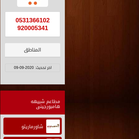
0531366102
920005341
المناطق
اخر تحديث:
2020-09-09
مطاعم شبيهه
هامبورجينى
شاورماريتو