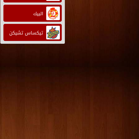
البيك
تيكساس تشيكن