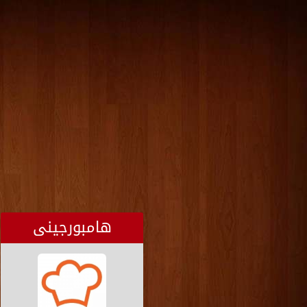
هامبورجينى