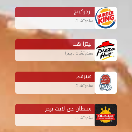
برجركينج
سندوتشات
بيتزا هت
سندوتشات , بيتزا
هيرفى
سندوتشات
سلطان دى لايت برجر
سندوتشات