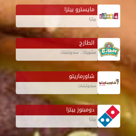
مايسترو بيتزا
بيتزا
الطازج
مشويات , سندوتشات
شاورماريتو
سندوتشات
دومبنوز بيتزا
بيتزا