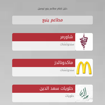
دليل ارقام مطاعم ينبع توصيل
مطاعم ينبع
شاورمر
سندوتشات
ماكدونالدز
سندوتشات
حلويات سعد الدين
حلويات