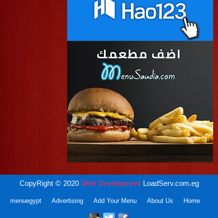
CopyRight © 2020
Web Development
LoadServ.com.eg
menuegypt
Advertising
Add Your Menu
About Us
Home