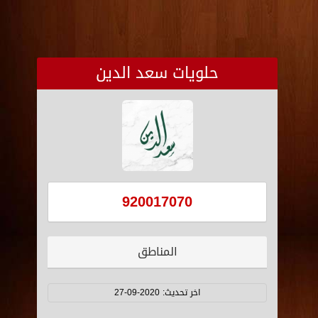
حلويات سعد الدين
920017070
المناطق
اخر تحديث:
2020-09-27